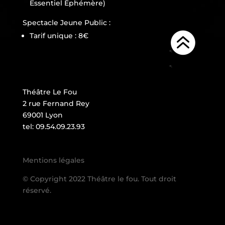
Essentiel Éphémère)
B
Spectacle Jeune Public :

Tarif unique : 8€
=.
=.
Théâtre Le Fou
2 rue Fernand Rey
69001 Lyon
tel: 09.54.09.23.93
Mentions légales
© Copyright 2022 Théâtre le fou. Tout droit
réservé.