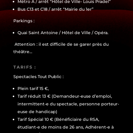
Métro A / arrêt “Hôtel de Ville- Louis Pradel”
Bus C13 et C18 / arrêt “Mairie du 1er”
Parkings :
Quai Saint Antoine / Hôtel de Ville / Opéra.
Attention : il est difficile de se garer près du
théâtre…
TARIFS :
Spectacles Tout Public :
Plein tarif 15 €,
Tarif réduit 13 € (Demandeur-euse d’emploi,
intermittent-e du spectacle, personne porteur-
euse de handicap)
Tarif Spécial 10 € (Bénéficiaire du RSA,
étudiant-e de moins de 26 ans, Adhérent-e à